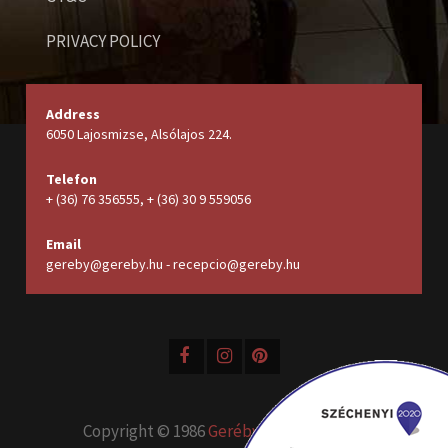
PRIVACY POLICY
Address
6050 Lajosmizse, Alsólajos 224.
Telefon
+ (36) 76 356555, + (36) 30 9 559056
Email
gereby@gereby.hu - recepcio@gereby.hu
Copyright © 1986
Geréby Kúria Hotel és