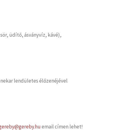
sör, üdítő, ásványvíz, kávé),
enekar lendületes élőzenéjével
gereby@gereby.hu
email címen lehet!