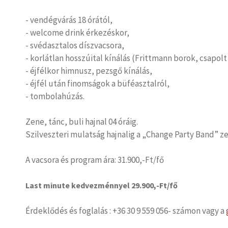
- vendégvárás 18 órától,
- welcome drink érkezéskor,
- svédasztalos díszvacsora,
- korlátlan hosszúital kínálás (Frittmann borok, csapolt 
- éjfélkor himnusz, pezsgő kínálás,
- éjfél után finomságok a büféasztalról,
- tombolahúzás.
Zene, tánc, buli hajnal 04 óráig.
Szilveszteri mulatság hajnalig a „Change Party Band” z
A vacsora és program ára: 31.900,-Ft/fő
Last minute kedvezménnyel 29.900,-Ft/fő
Érdeklődés és foglalás : +36 30 9 559 056- számon vagy a