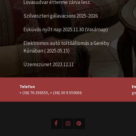
Lovasudvar étterme zárva lesz.
Szilveszteri gálavacsora 2025-2026
Esküvős nyílt nap 2025.11.30 (Vasárnap)
Elektromos autó töltőállomás a Geréby
Kúriában ( 2025.05.15)
Üzemszünet 2023.12.11
Telefon
Em
+ (36) 76 356555, + (36) 30 9 559056
ge