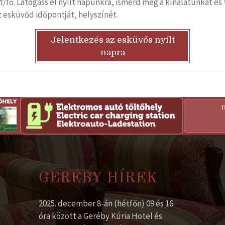
Ft/fő. Látogass el nyílt napunkra, ismerd meg a kínálatunkat é
az esküvőd időpontját, helyszínét.
Jelentkezés az esküvős nyílt
napra
GERÉBY HÍREK
2025. december 8-án (hétfőn) 09 és 16
óra között a Geréby Kúria Hotel és