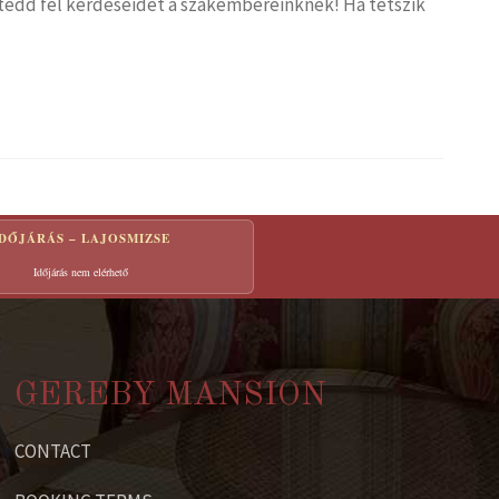
s tedd fel kérdéseidet a szakembereinknek! Ha tetszik
IDŐJÁRÁS – LAJOSMIZSE
Időjárás nem elérhető
GEREBY MANSION
CONTACT