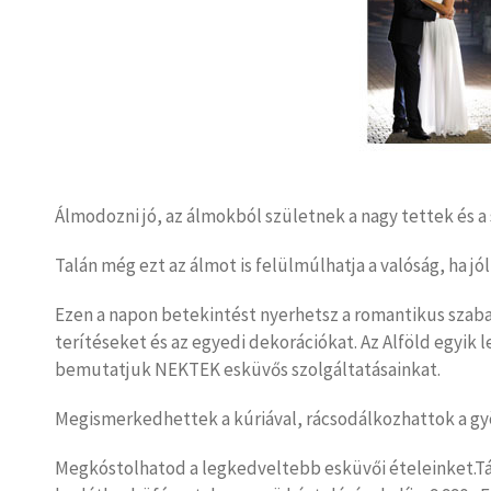
Álmodozni jó, az álmokból születnek a nagy tettek é
Talán még ezt az álmot is felülmúlhatja a valóság, ha jó
Ezen a napon betekintést nyerhetsz a romantikus sza
terítéseket és az egyedi dekorációkat. Az Alföld egyi
bemutatjuk NEKTEK esküvős szolgáltatásainkat.
Megismerkedhettek a kúriával, rácsodálkozhattok a gy
Megkóstolhatod a legkedveltebb esküvői ételeinket.Tájé