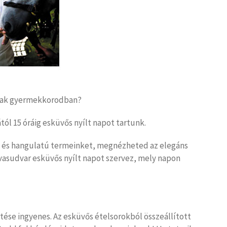
dnak gyermekkorodban?
tól 15 óráig esküvős nyílt napot tartunk.
ű és hangulatú termeinket, megnézheted az elegáns
ovasudvar esküvős nyílt napot szervez, mely napon
tése ingyenes. Az esküvős ételsorokból összeállított