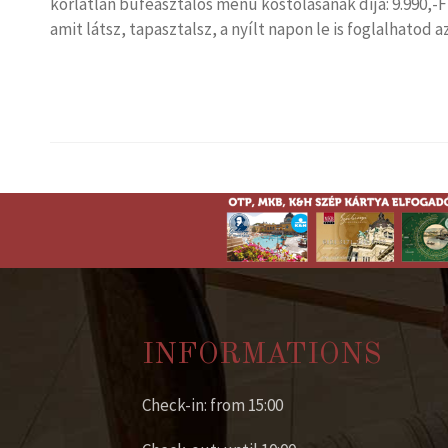
korlátlan büféasztalos menü kóstolásának díja: 9.990,-
amit látsz, tapasztalsz, a nyílt napon le is foglalhatod 
INFORMATIONS
Check-in: from 15:00