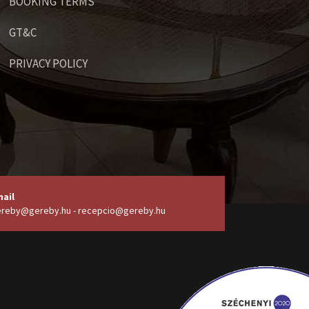
BOOKING TERMS
GT&C
PRIVACY POLICY
ail
reby@gereby.hu - recepcio@gereby.hu