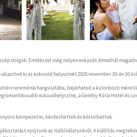
s a szép dolgok. Emlékszel még milyen esküvőt álmodtál maga
l választod ki az esküvőd helyszínét.2025.november 30-án 10 órá
badtéri ceremónia hangulatába, bejárhatod a különböző méret
k legromantikusabb esküvőhelyszíne, a Geréby Kúria Hotel és L
önyörű környezetre, kérdezhettek és kóstolhattok.
koztatást nyújtunk az italkínálatunkról. A kiállítás megtekin