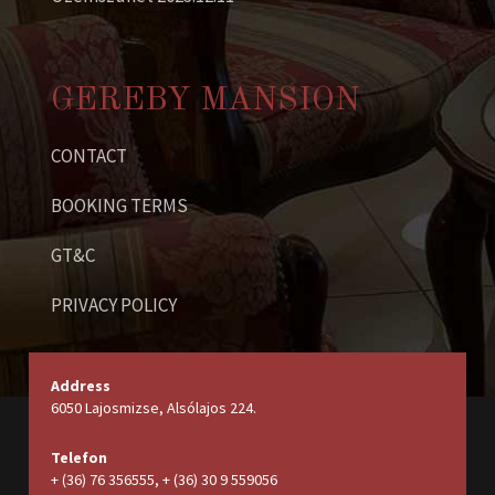
GEREBY MANSION
CONTACT
BOOKING TERMS
GT&C
PRIVACY POLICY
Address
6050 Lajosmizse, Alsólajos 224.
Telefon
+ (36) 76 356555, + (36) 30 9 559056