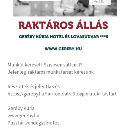
Munkát keresel? Szívesen váltanál?
Jelenleg raktáros munkatársat keresünk.
Részletek és jelentkezés:
https://gereby.hu/hu/fooldal/allasajanlatok#tavtart
Geréby Kúria
www.gereby.hu
Pusztán vendégszeretet