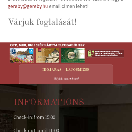
gereby@gereby.hu
email címen lehet!
Várjuk foglalását!
IDŐJÁRÁS – LAJOSMIZSE
Időjárás nem elérhető
INFORMATIONS
Check-in: from 15:00
Check-out: until 10:00