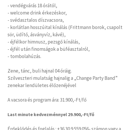
- vendégvárás 18 órától,
- welcome drink érkezéskor,
- svédasztalos díszvacsora,
- korlátlan hosszúital kínálás (Frittmann borok, csapolt
sör, üdítő, ásványvíz, kávé),
- éjfélkor himnusz, pezsgő kínálás,
- éjfél után finomságok a büféasztalról,
- tombolahúzás.
Zene, tánc, buli hajnal 04 óráig.
Szilveszteri mulatság hajnalig a „Change Party Band”
zenekar lendületes élőzenéjével
A vacsora és program ára: 31.900,-Ft/fő
Last minute kedvezménnyel 29.900,-Ft/fő
Érdeklődés és foglalás : +36 30 9 559 056- számon vagy a