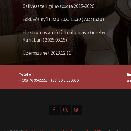
Szilveszteri gálavacsora 2025-2026
Esküvős nyílt nap 2025.11.30 (Vasárnap)
Elektromos autó töltőállomás a Geréby
Kúriában ( 2025.05.15)
Üzemszünet 2023.12.11
Telefon
Em
+ (36) 76 356555, + (36) 30 9 559056
ge