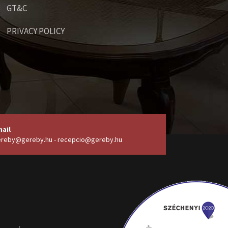
GT&C
PRIVACY POLICY
ail
reby@gereby.hu - recepcio@gereby.hu