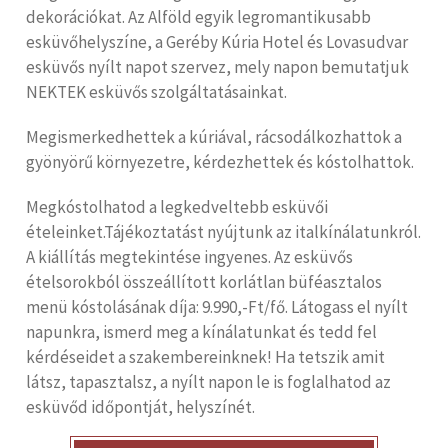
dekorációkat. Az Alföld egyik legromantikusabb
esküvőhelyszíne, a Geréby Kúria Hotel és Lovasudvar
esküvős nyílt napot szervez, mely napon bemutatjuk
NEKTEK esküvős szolgáltatásainkat.
Megismerkedhettek a kúriával, rácsodálkozhattok a
gyönyörű környezetre, kérdezhettek és kóstolhattok.
Megkóstolhatod a legkedveltebb esküvői
ételeinket.Tájékoztatást nyújtunk az italkínálatunkról.
A kiállítás megtekintése ingyenes. Az esküvős
ételsorokból összeállított korlátlan büféasztalos
menü kóstolásának díja: 9.990,-Ft/fő. Látogass el nyílt
napunkra, ismerd meg a kínálatunkat és tedd fel
kérdéseidet a szakembereinknek! Ha tetszik amit
látsz, tapasztalsz, a nyílt napon le is foglalhatod az
esküvőd időpontját, helyszínét.