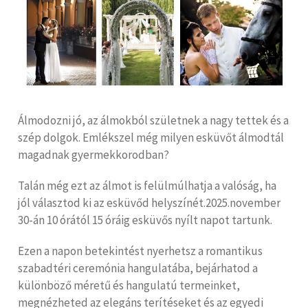
Álmodozni jó, az álmokból születnek a nagy tettek és a
szép dolgok. Emlékszel még milyen esküvőt álmodtál
magadnak gyermekkorodban?
Talán még ezt az álmot is felülmúlhatja a valóság, ha
jól választod ki az esküvőd helyszínét.2025.november
30-án 10 órától 15 óráig esküvős nyílt napot tartunk.
Ezen a napon betekintést nyerhetsz a romantikus
szabadtéri ceremónia hangulatába, bejárhatod a
különböző méretű és hangulatú termeinket,
megnézheted az elegáns terítéseket és az egyedi