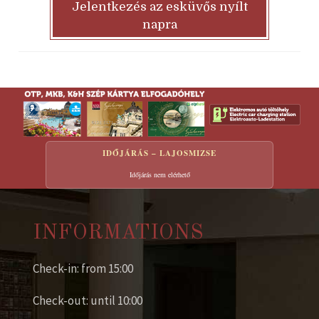
Jelentkezés az esküvős nyílt
napra
IDŐJÁRÁS – LAJOSMIZSE
Időjárás nem elérhető
INFORMATIONS
Check-in: from 15:00
Check-out: until 10:00