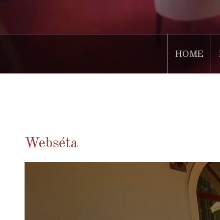
HOME
.
Webséta