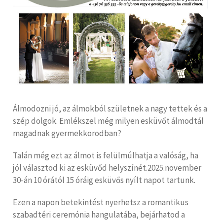
Álmodozni jó, az álmokból születnek a nagy tettek és a
szép dolgok. Emlékszel még milyen esküvőt álmodtál
magadnak gyermekkorodban?
Talán még ezt az álmot is felülmúlhatja a valóság, ha
jól választod ki az esküvőd helyszínét.2025.november
30-án 10 órától 15 óráig esküvős nyílt napot tartunk.
Ezen a napon betekintést nyerhetsz a romantikus
szabadtéri ceremónia hangulatába, bejárhatod a