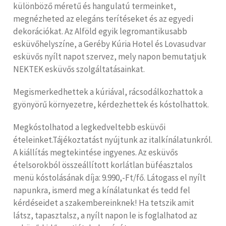
különböző méretű és hangulatú termeinket,
megnézheted az elegáns terítéseket és az egyedi
dekorációkat. Az Alföld egyik legromantikusabb
esküvőhelyszíne, a Geréby Kúria Hotel és Lovasudvar
esküvős nyílt napot szervez, mely napon bemutatjuk
NEKTEK esküvős szolgáltatásainkat.
Megismerkedhettek a kúriával, rácsodálkozhattok a
gyönyörű környezetre, kérdezhettek és kóstolhattok.
Megkóstolhatod a legkedveltebb esküvői
ételeinket.Tájékoztatást nyújtunk az italkínálatunkról.
A kiállítás megtekintése ingyenes. Az esküvős
ételsorokból összeállított korlátlan büféasztalos
menü kóstolásának díja: 9.990,-Ft/fő. Látogass el nyílt
napunkra, ismerd meg a kínálatunkat és tedd fel
kérdéseidet a szakembereinknek! Ha tetszik amit
látsz, tapasztalsz, a nyílt napon le is foglalhatod az