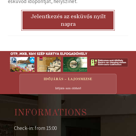
esküvőd időpontját, helyszínét.
Jelentkezés az esküvős nyílt
napra
IDŐJÁRÁS – LAJOSMIZSE
Időjárás nem elérhető
INFORMATIONS
Check-in: from 15:00