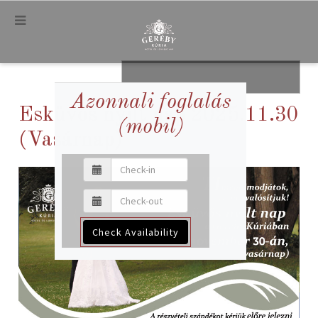
.
.
Azonnali foglalás
Esküvős nyílt nap 2025.11.30
(mobil)
(Vasárnap)
Check Availability